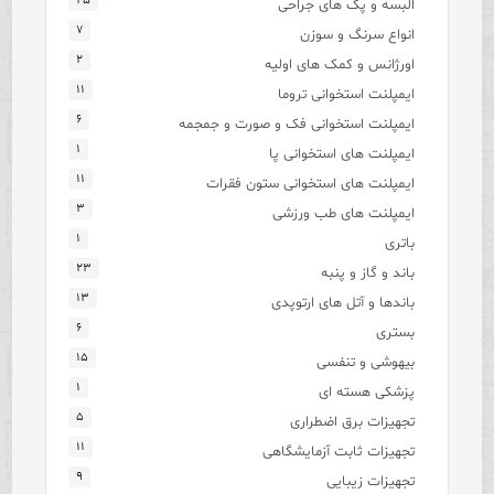
۲۵
البسه و پک های جراحی
۷
انواع سرنگ و سوزن
۲
اورژانس و کمک های اولیه
۱۱
ایمپلنت استخوانی تروما
۶
ایمپلنت استخوانی فک و صورت و جمجمه
۱
ایمپلنت های استخوانی پا
۱۱
ایمپلنت های استخوانی ستون فقرات
۳
ایمپلنت های طب ورزشی
۱
باتری
۲۳
باند و گاز و پنبه
۱۳
باندها و آتل های ارتوپدی
۶
بستری
۱۵
بیهوشی و تنفسی
۱
پزشکی هسته ای
۵
تجهیزات برق اضطراری
۱۱
تجهیزات ثابت آزمایشگاهی
۹
تجهیزات زیبایی