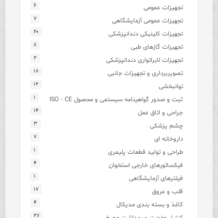
۶
تجهیزات عمومی
۷
تجهیزات عمومی آزمایشگاهی
۲۰
تجهیزات کلینیکی دندانپزشکی
۸
تجهیزات گازهای طبی
۲
تجهیزات لابراتواری دندانپزشکی
۱۸
تصویربرداری و تجهیزات جانبی
۱۲
توانبخشی
۱
ثبت و صدور گواهینامه سیستمی و محصول ISO - CE
۱۴
جراحی و اتاق عمل
۳
چشم پزشکی
۷
داروخانه ای
۱
طراحی و تولید قطعات پلیمری
۴
فیکساتورهای خارجی استخوان
۱
فیلترهای آزمایشگاهی
۱۷
قلب و عروق
۴
کاغذ و بسته بندی مدیکال
۲۷
کنترل عفونت و بهداشت محیط