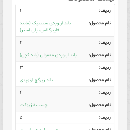
۱
باند ارتوپدی سنتتیک (مانند
فایبرگلاس، پلی استر)
۲
باند ارتوپدی معمولی (باند گچی)
۳
باند زیرگچ ارتوپدی
۴
چسب آنژیوکت
۵