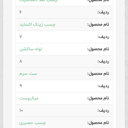
چسب ضد حساسیت
۶
چسب زینک اکساید
۷
لوله ساکشن
۸
ست سرم
۹
میکروست
۱۰
چسب حصیری