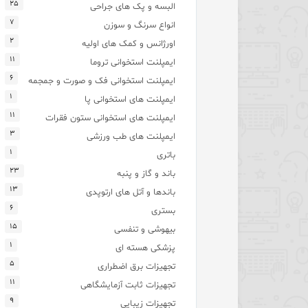
۲۵
البسه و پک های جراحی
۷
انواع سرنگ و سوزن
۲
اورژانس و کمک های اولیه
۱۱
ایمپلنت استخوانی تروما
۶
ایمپلنت استخوانی فک و صورت و جمجمه
۱
ایمپلنت های استخوانی پا
۱۱
ایمپلنت های استخوانی ستون فقرات
۳
ایمپلنت های طب ورزشی
۱
باتری
۲۳
باند و گاز و پنبه
۱۳
باندها و آتل های ارتوپدی
۶
بستری
۱۵
بیهوشی و تنفسی
۱
پزشکی هسته ای
۵
تجهیزات برق اضطراری
۱۱
تجهیزات ثابت آزمایشگاهی
۹
تجهیزات زیبایی