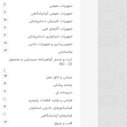
۶
تجهیزات عمومی
۷
تجهیزات عمومی آزمایشگاهی
۲۰
تجهیزات کلینیکی دندانپزشکی
۸
تجهیزات گازهای طبی
۲
تجهیزات لابراتواری دندانپزشکی
۱۸
تصویربرداری و تجهیزات جانبی
۱۲
توانبخشی
ثبت و صدور گواهینامه سیستمی و محصول
ISO - CE
۱
۱۴
جراحی و اتاق عمل
۳
چشم پزشکی
۷
داروخانه ای
۱
طراحی و تولید قطعات پلیمری
۴
فیکساتورهای خارجی استخوان
۱
فیلترهای آزمایشگاهی
۱۷
قلب و عروق