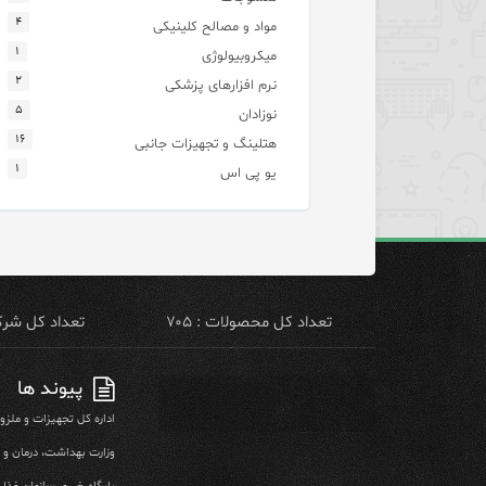
۴
مواد و مصالح کلینیکی
۱
میکروبیولوژی
۲
نرم افزارهای پزشکی
۵
نوزادان
۱۶
هتلینگ و تجهیزات جانبی
۱
یو پی اس
تعداد کل محصولات : ۷۰۵
تعداد کل شرکت 
پیوند ها
اداره کل تجهیزات و ملز
وزارت بهداشت، درمان و