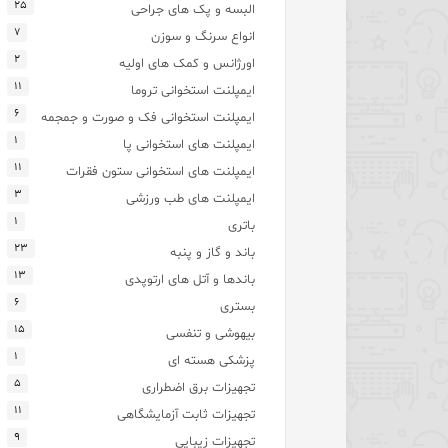
۲۵
البسه و پک های جراحی
۷
انواع سرنگ و سوزن
۲
اورژانس و کمک های اولیه
۱۱
ایمپلنت استخوانی تروما
۶
ایمپلنت استخوانی فک و صورت و جمجمه
۱
ایمپلنت های استخوانی پا
۱۱
ایمپلنت های استخوانی ستون فقرات
۳
ایمپلنت های طب ورزشی
۱
باتری
۲۳
باند و گاز و پنبه
۱۳
باندها و آتل های ارتوپدی
۶
بستری
۱۵
بیهوشی و تنفسی
۱
پزشکی هسته ای
۵
تجهیزات برق اضطراری
۱۱
تجهیزات ثابت آزمایشگاهی
۹
تجهیزات زیبایی