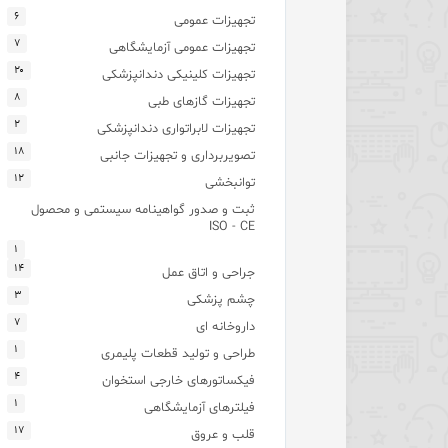
۶
تجهیزات عمومی
۷
تجهیزات عمومی آزمایشگاهی
۲۰
تجهیزات کلینیکی دندانپزشکی
۸
تجهیزات گازهای طبی
۲
تجهیزات لابراتواری دندانپزشکی
۱۸
تصویربرداری و تجهیزات جانبی
۱۲
توانبخشی
ثبت و صدور گواهینامه سیستمی و محصول
ISO - CE
۱
۱۴
جراحی و اتاق عمل
۳
چشم پزشکی
۷
داروخانه ای
۱
طراحی و تولید قطعات پلیمری
۴
فیکساتورهای خارجی استخوان
۱
فیلترهای آزمایشگاهی
۱۷
قلب و عروق