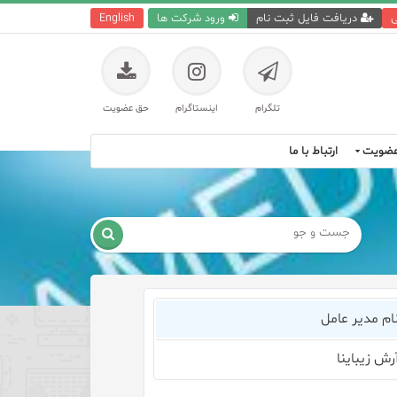
ی
دریافت فایل ثبت نام
ورود شرکت ها
English
تلگرام
اینستاگرام
حق عضویت
ضویت
ارتباط با ما

ام مدیر عامل
رش زیباینا