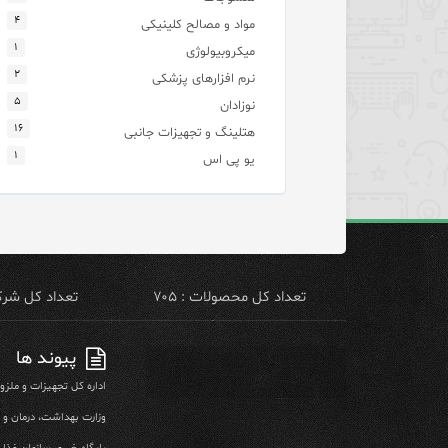
۴
مواد و مصالح کلینیکی
۱
میکروبیولوژی
۲
نرم افزارهای پزشکی
۵
نوزادان
۱۶
هتلینگ و تجهیزات جانبی
۱
یو پی اس
تعداد کل محصولات : ۷۰۵
تعداد کل شرکت 
پیوند ها
اداره کل تجهیزات و ملز
وزارت بهداشت، درمان و