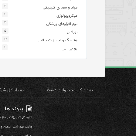
۴
مواد و مصالح کلینیکی
۱
میکروبیولوژی
۲
نرم افزارهای پزشکی
۵
نوزادان
۱۶
هتلینگ و تجهیزات جانبی
۱
یو پی اس
تعداد کل محصولات : ۷۰۵
تعداد کل شرکت 
پیوند ها
اداره کل تجهیزات و ملز
وزارت بهداشت، درمان و