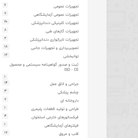
۶
تجهیزات عمومی
۷
تجهیزات عمومی آزمایشگاهی
۲۰
تجهیزات کلینیکی دندانپزشکی
۸
تجهیزات گازهای طبی
۲
تجهیزات لابراتواری دندانپزشکی
۱۸
تصویربرداری و تجهیزات جانبی
۱۲
توانبخشی
ثبت و صدور گواهینامه سیستمی و محصول
ISO - CE
۱
۱۴
جراحی و اتاق عمل
۳
چشم پزشکی
۷
داروخانه ای
۱
طراحی و تولید قطعات پلیمری
۴
فیکساتورهای خارجی استخوان
۱
فیلترهای آزمایشگاهی
۱۷
قلب و عروق