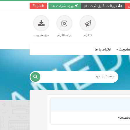
ی
دریافت فایل ثبت نام
ورود شرکت ها
English
تلگرام
اینستاگرام
حق عضویت
ضویت
ارتباط با ما

خمسه