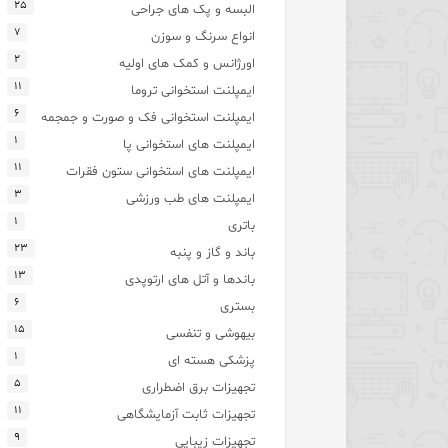
۲۵
البسه و پک های جراحی
۷
انواع سرنگ و سوزن
۲
اورژانس و کمک های اولیه
۱۱
ایمپلنت استخوانی تروما
۶
ایمپلنت استخوانی فک و صورت و جمجمه
۱
ایمپلنت های استخوانی پا
۱۱
ایمپلنت های استخوانی ستون فقرات
۳
ایمپلنت های طب ورزشی
۱
باتری
۲۳
باند و گاز و پنبه
۱۳
باندها و آتل های ارتوپدی
۶
بستری
۱۵
بیهوشی و تنفسی
۱
پزشکی هسته ای
۵
تجهیزات برق اضطراری
۱۱
تجهیزات ثابت آزمایشگاهی
۹
تجهیزات زیبایی