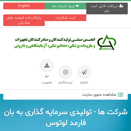
دریافت فایل ثبت
ورود شرکت ها
English
نام
ثبت شکایات
پایگاه داده فرصت های
صادراتی
حق
تلگرام
اینستاگرام
عضویت
مشاهده منوی سایت
شرکت ها - تولیدی سرمایه گذاری به بان
فارمد لوتوس