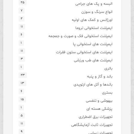
۲۵
البسه و پک های جراحی
۷
انواع سرنگ و سوزن
۲
اورژانس و کمک های اولیه
۱۱
ایمپلنت استخوانی تروما
۶
ایمپلنت استخوانی فک و صورت و جمجمه
۱
ایمپلنت های استخوانی پا
۱۱
ایمپلنت های استخوانی ستون فقرات
۳
ایمپلنت های طب ورزشی
۱
باتری
۲۳
باند و گاز و پنبه
۱۳
باندها و آتل های ارتوپدی
۶
بستری
۱۵
بیهوشی و تنفسی
۱
پزشکی هسته ای
۵
تجهیزات برق اضطراری
۱۱
تجهیزات ثابت آزمایشگاهی
۹
تجهیزات زیبایی