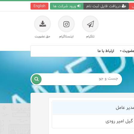
ی
دریافت فایل ثبت نام
ورود شرکت ها
English
تلگرام
اینستاگرام
حق عضویت
ضویت
ارتباط با ما

مدیر عامل
 گیل امیر رودی