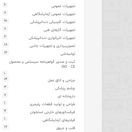
۶
تجهیزات عمومی
۷
تجهیزات عمومی آزمایشگاهی
۲۰
تجهیزات کلینیکی دندانپزشکی
۸
تجهیزات گازهای طبی
۲
تجهیزات لابراتواری دندانپزشکی
۱۸
تصویربرداری و تجهیزات جانبی
۱۲
توانبخشی
ثبت و صدور گواهینامه سیستمی و محصول
ISO - CE
۱
۱۴
جراحی و اتاق عمل
۳
چشم پزشکی
۷
داروخانه ای
۱
طراحی و تولید قطعات پلیمری
۴
فیکساتورهای خارجی استخوان
۱
فیلترهای آزمایشگاهی
۱۷
قلب و عروق