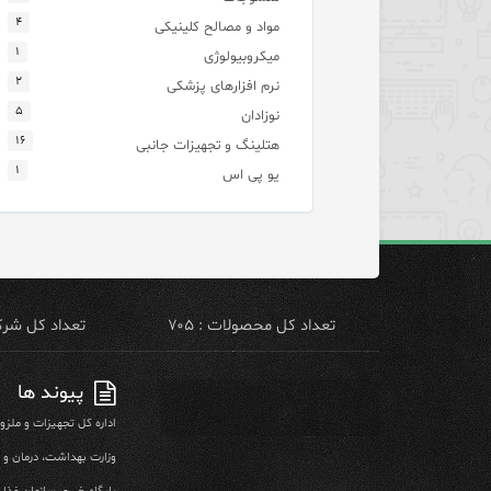
۴
مواد و مصالح کلینیکی
۱
میکروبیولوژی
۲
نرم افزارهای پزشکی
۵
نوزادان
۱۶
هتلینگ و تجهیزات جانبی
۱
یو پی اس
تعداد کل محصولات : ۷۰۵
تعداد کل شرکت 
پیوند ها
اداره کل تجهیزات و ملز
وزارت بهداشت، درمان و