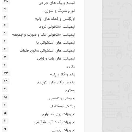
۲۵
البسه و پک های جراحی
۷
انواع سرنگ و سوزن
۲
اورژانس و کمک های اولیه
۱۱
ایمپلنت استخوانی تروما
۶
ایمپلنت استخوانی فک و صورت و جمجمه
۱
ایمپلنت های استخوانی پا
۱۱
ایمپلنت های استخوانی ستون فقرات
۳
ایمپلنت های طب ورزشی
۱
باتری
۲۳
باند و گاز و پنبه
۱۳
باندها و آتل های ارتوپدی
۶
بستری
۱۵
بیهوشی و تنفسی
۱
پزشکی هسته ای
۵
تجهیزات برق اضطراری
۱۱
تجهیزات ثابت آزمایشگاهی
۹
تجهیزات زیبایی