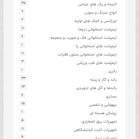
۲۵
البسه و پک های جراحی
۷
انواع سرنگ و سوزن
۲
اورژانس و کمک های اولیه
۱۱
ایمپلنت استخوانی تروما
۶
ایمپلنت استخوانی فک و صورت و جمجمه
۱
ایمپلنت های استخوانی پا
۱۱
ایمپلنت های استخوانی ستون فقرات
۳
ایمپلنت های طب ورزشی
۱
باتری
۲۳
باند و گاز و پنبه
۱۳
باندها و آتل های ارتوپدی
۶
بستری
۱۵
بیهوشی و تنفسی
۱
پزشکی هسته ای
۵
تجهیزات برق اضطراری
۱۱
تجهیزات ثابت آزمایشگاهی
۹
تجهیزات زیبایی