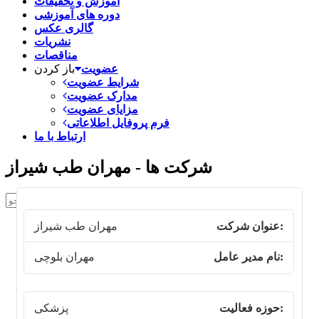
آموزش و تحقیقات
دوره های آموزشی
گالری عکس
نشریات
مناقصات
عضویت
باز کردن
شرایط عضویت
مدارک عضویت
مزایای عضویت
فرم پروفایل اطلاعاتی
ارتباط با ما
شرکت ها - مهران طب شیراز

مهران طب شیراز
مهران بلوچی
پزشکی