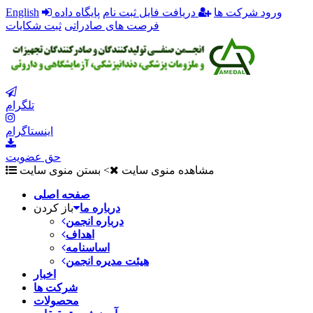
ورود شرکت ها
دریافت فایل ثبت نام
پایگاه داده
English
فرصت های صادراتی
ثبت شکایات
تلگرام
اینستاگرام
حق عضویت
مشاهده منوی سایت
> بستن منوی سایت
صفحه اصلی
درباره ما
باز کردن
درباره انجمن
اهداف
اساسنامه
هیئت مدیره انجمن
اخبار
شرکت ها
محصولات