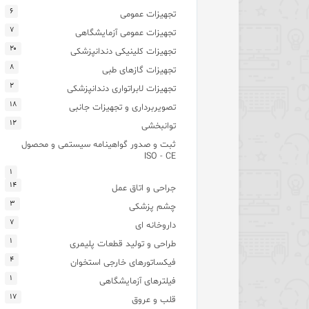
۶
تجهیزات عمومی
۷
تجهیزات عمومی آزمایشگاهی
۲۰
تجهیزات کلینیکی دندانپزشکی
۸
تجهیزات گازهای طبی
۲
تجهیزات لابراتواری دندانپزشکی
۱۸
تصویربرداری و تجهیزات جانبی
۱۲
توانبخشی
ثبت و صدور گواهینامه سیستمی و محصول
ISO - CE
۱
۱۴
جراحی و اتاق عمل
۳
چشم پزشکی
۷
داروخانه ای
۱
طراحی و تولید قطعات پلیمری
۴
فیکساتورهای خارجی استخوان
۱
فیلترهای آزمایشگاهی
۱۷
قلب و عروق