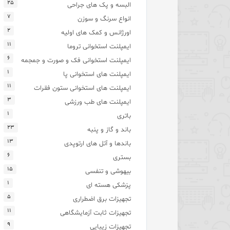
۲۵
البسه و پک های جراحی
۷
انواع سرنگ و سوزن
۲
اورژانس و کمک های اولیه
۱۱
ایمپلنت استخوانی تروما
۶
ایمپلنت استخوانی فک و صورت و جمجمه
۱
ایمپلنت های استخوانی پا
۱۱
ایمپلنت های استخوانی ستون فقرات
۳
ایمپلنت های طب ورزشی
۱
باتری
۲۳
باند و گاز و پنبه
۱۳
باندها و آتل های ارتوپدی
۶
بستری
۱۵
بیهوشی و تنفسی
۱
پزشکی هسته ای
۵
تجهیزات برق اضطراری
۱۱
تجهیزات ثابت آزمایشگاهی
۹
تجهیزات زیبایی