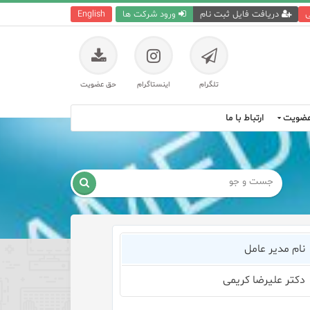
ی
دریافت فایل ثبت نام
ورود شرکت ها
English
تلگرام
اینستاگرام
حق عضویت
ضویت
ارتباط با ما

نام مدیر عامل
دکتر علیرضا کریمی