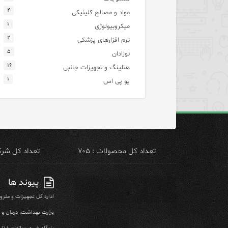
۴
مواد و مصالح کلینیکی
۱
میکروبیولوژی
۲
نرم افزارهای پزشکی
۵
نوزادان
۱۶
هتلینگ و تجهیزات جانبی
۱
یو پی اس
تعداد کل محصولات : ۷۰۵
تعداد کل شرکت 
پیوند ها
اداره کل تجهیزات و ملز
وزارت بهداشت، درمان و