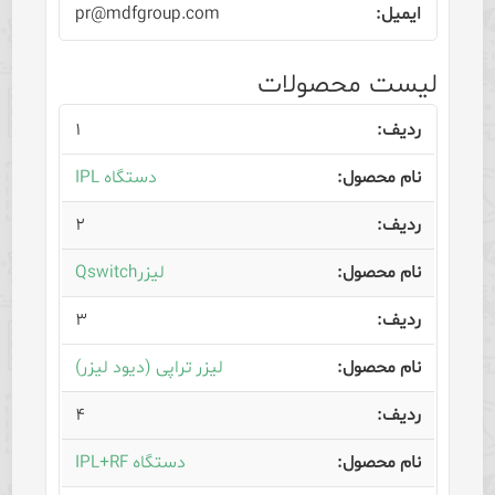
pr@mdfgroup.com
لیست محصولات
۱
دستگاه IPL
۲
لیزرQswitch
۳
لیزر تراپی (دیود لیزر)
۴
دستگاه IPL+RF