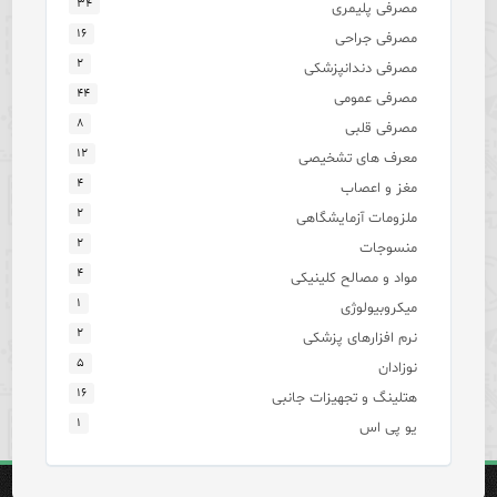
۳۴
مصرفی پلیمری
۱۶
مصرفی جراحی
۲
مصرفی دندانپزشکی
۴۴
مصرفی عمومی
۸
مصرفی قلبی
۱۲
معرف های تشخیصی
۴
مغز و اعصاب
۲
ملزومات آزمایشگاهی
۲
منسوجات
۴
مواد و مصالح کلینیکی
۱
میکروبیولوژی
۲
نرم افزارهای پزشکی
۵
نوزادان
۱۶
هتلینگ و تجهیزات جانبی
۱
یو پی اس