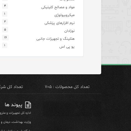
۴
مواد و مصالح کلینیکی
۱
میکروبیولوژی
۲
نرم افزارهای پزشکی
۵
نوزادان
۱۶
هتلینگ و تجهیزات جانبی
۱
یو پی اس
تعداد کل محصولات : ۷۰۵
تعداد کل شرکت 
پیوند ها
اداره کل تجهیزات و ملز
وزارت بهداشت، درمان و