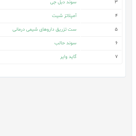
۳
سوند دبل جی
۴
آمپلاتز شیت
۵
ست تزریق داروهای شیمی درمانی
۶
سوند حالب
۷
گاید وایر