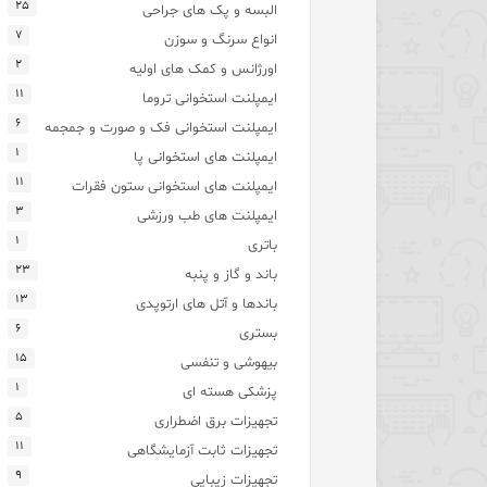
۲۵
البسه و پک های جراحی
۷
انواع سرنگ و سوزن
۲
اورژانس و کمک های اولیه
۱۱
ایمپلنت استخوانی تروما
۶
ایمپلنت استخوانی فک و صورت و جمجمه
۱
ایمپلنت های استخوانی پا
۱۱
ایمپلنت های استخوانی ستون فقرات
۳
ایمپلنت های طب ورزشی
۱
باتری
۲۳
باند و گاز و پنبه
۱۳
باندها و آتل های ارتوپدی
۶
بستری
۱۵
بیهوشی و تنفسی
۱
پزشکی هسته ای
۵
تجهیزات برق اضطراری
۱۱
تجهیزات ثابت آزمایشگاهی
۹
تجهیزات زیبایی