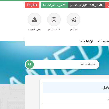
ی
دریافت فایل ثبت نام
ورود شرکت ها
English
تلگرام
اینستاگرام
حق عضویت
ضویت
ارتباط با ما

امل
ی