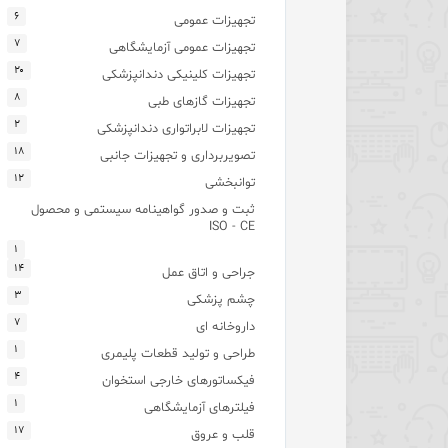
۶
تجهیزات عمومی
۷
تجهیزات عمومی آزمایشگاهی
۲۰
تجهیزات کلینیکی دندانپزشکی
۸
تجهیزات گازهای طبی
۲
تجهیزات لابراتواری دندانپزشکی
۱۸
تصویربرداری و تجهیزات جانبی
۱۲
توانبخشی
ثبت و صدور گواهینامه سیستمی و محصول
ISO - CE
۱
۱۴
جراحی و اتاق عمل
۳
چشم پزشکی
۷
داروخانه ای
۱
طراحی و تولید قطعات پلیمری
۴
فیکساتورهای خارجی استخوان
۱
فیلترهای آزمایشگاهی
۱۷
قلب و عروق