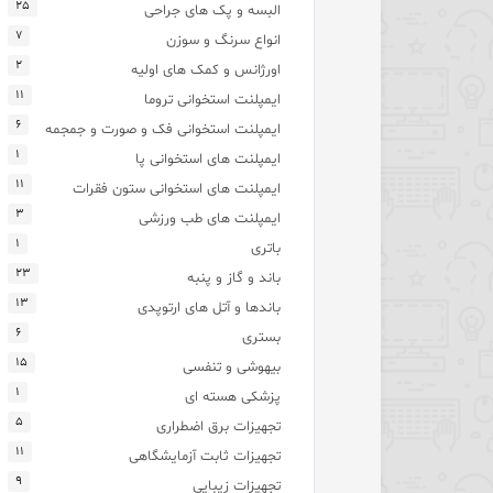
۲۵
البسه و پک های جراحی
۷
انواع سرنگ و سوزن
۲
اورژانس و کمک های اولیه
۱۱
ایمپلنت استخوانی تروما
۶
ایمپلنت استخوانی فک و صورت و جمجمه
۱
ایمپلنت های استخوانی پا
۱۱
ایمپلنت های استخوانی ستون فقرات
۳
ایمپلنت های طب ورزشی
۱
باتری
۲۳
باند و گاز و پنبه
۱۳
باندها و آتل های ارتوپدی
۶
بستری
۱۵
بیهوشی و تنفسی
۱
پزشکی هسته ای
۵
تجهیزات برق اضطراری
۱۱
تجهیزات ثابت آزمایشگاهی
۹
تجهیزات زیبایی