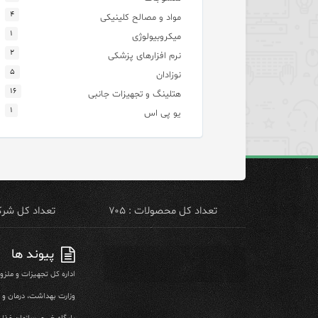
۴
مواد و مصالح کلینیکی
۱
میکروبیولوژی
۲
نرم افزارهای پزشکی
۵
نوزادان
۱۶
هتلینگ و تجهیزات جانبی
۱
یو پی اس
تعداد کل محصولات : ۷۰۵
تعداد کل شرکت 
پیوند ها
اداره کل تجهیزات و ملز
وزارت بهداشت، درمان و