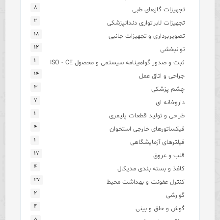
۸
تجهیزات گازهای طبی
۲
تجهیزات لابراتواری دندانپزشکی
۱۸
تصویربرداری و تجهیزات جانبی
۱۲
توانبخشی
۱
ثبت و صدور گواهینامه سیستمی و محصول ISO - CE
۱۴
جراحی و اتاق عمل
۳
چشم پزشکی
۷
داروخانه ای
۱
طراحی و تولید قطعات پلیمری
۴
فیکساتورهای خارجی استخوان
۱
فیلترهای آزمایشگاهی
۱۷
قلب و عروق
۴
کاغذ و بسته بندی مدیکال
۲۷
کنترل عفونت و بهداشت محیط
۲
گوارشی
۴
گوش و حلق و بینی
۵