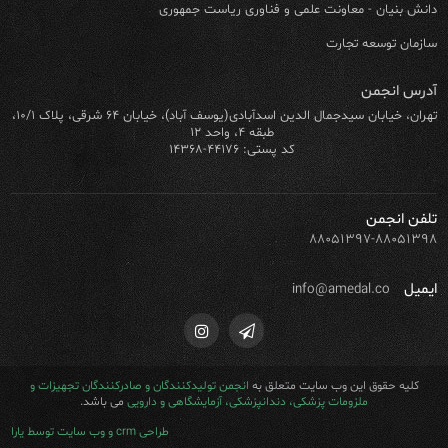
دانش بنیان - معاونت علمی و فناوری ریاست جمهوری
سازمان توسعه تجارت
آدرس انجمن
تهران، خیابان سیدجمال الدین اسدآبادی(یوسف آباد)، خیابان ۶۴ شرقی، پلاک ۱۰/۱،
طبقه ۴، واحد ۱۲
کد پستی: ۴۴۱۷۶-۱۴۳۶۸
تلفن انجمن
۸۸۰۵۱۳۹۷-۸۸۰۵۱۳۹۸
ایمیل
info@amedal.co
کلیه حقوق این وب سایت متعلق به
انجمن تولیدکنندگان و صادرکنندگان تجهیزات و
ملزومات پزشکی، دندانپزشکی، آزمایشگاهی و دارویی
می باشد.
طراحی crm و وب سایت توسط یارا