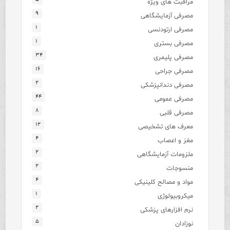
مراقبت های ویژه
۹
مصرفی آزمایشگاهی
۱
مصرفی ارتودنسی
۱
مصرفی بستری
۳۴
مصرفی پلیمری
۱۶
مصرفی جراحی
۲
مصرفی دندانپزشکی
۴۴
مصرفی عمومی
۸
مصرفی قلبی
۱۲
معرف های تشخیصی
۴
مغز و اعصاب
۲
ملزومات آزمایشگاهی
۲
منسوجات
۴
مواد و مصالح کلینیکی
۱
میکروبیولوژی
۲
نرم افزارهای پزشکی
۵
نوزادان