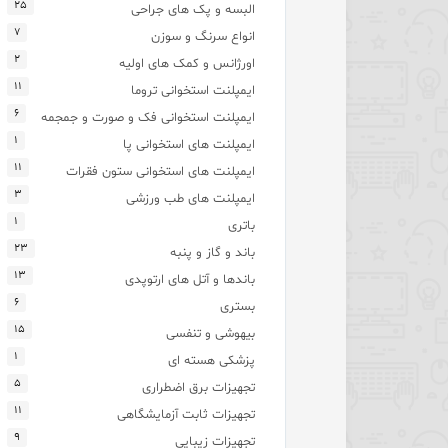
۲۵
البسه و پک های جراحی
۷
انواع سرنگ و سوزن
۲
اورژانس و کمک های اولیه
۱۱
ایمپلنت استخوانی تروما
۶
ایمپلنت استخوانی فک و صورت و جمجمه
۱
ایمپلنت های استخوانی پا
۱۱
ایمپلنت های استخوانی ستون فقرات
۳
ایمپلنت های طب ورزشی
۱
باتری
۲۳
باند و گاز و پنبه
۱۳
باندها و آتل های ارتوپدی
۶
بستری
۱۵
بیهوشی و تنفسی
۱
پزشکی هسته ای
۵
تجهیزات برق اضطراری
۱۱
تجهیزات ثابت آزمایشگاهی
۹
تجهیزات زیبایی