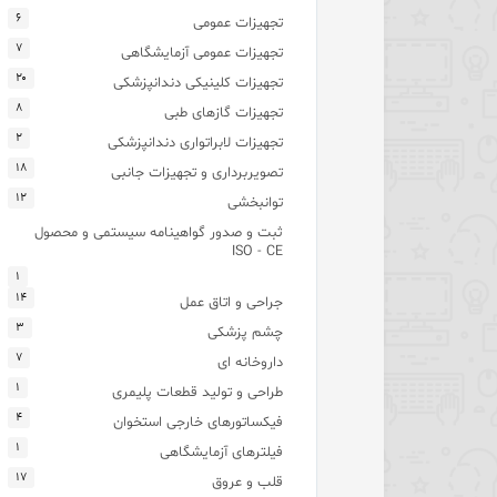
۶
تجهیزات عمومی
۷
تجهیزات عمومی آزمایشگاهی
۲۰
تجهیزات کلینیکی دندانپزشکی
۸
تجهیزات گازهای طبی
۲
تجهیزات لابراتواری دندانپزشکی
۱۸
تصویربرداری و تجهیزات جانبی
۱۲
توانبخشی
ثبت و صدور گواهینامه سیستمی و محصول
ISO - CE
۱
۱۴
جراحی و اتاق عمل
۳
چشم پزشکی
۷
داروخانه ای
۱
طراحی و تولید قطعات پلیمری
۴
فیکساتورهای خارجی استخوان
۱
فیلترهای آزمایشگاهی
۱۷
قلب و عروق