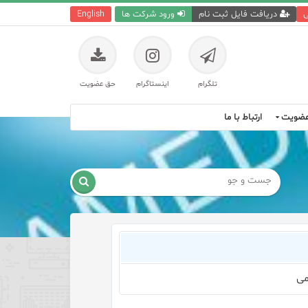
ی
دریافت فایل ثبت نام
ورود شرکت ها
English
تلگرام
اینستاگرام
حق عضویت
ضویت
ارتباط با ما

می