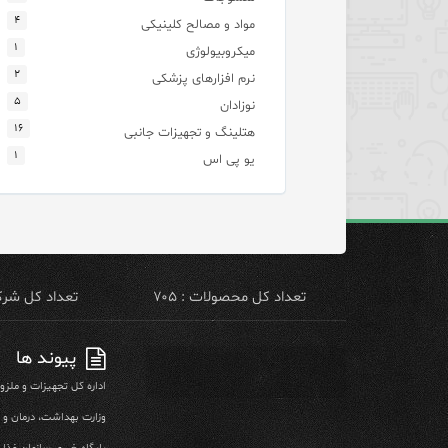
۴
مواد و مصالح کلینیکی
۱
میکروبیولوژی
۲
نرم افزارهای پزشکی
۵
نوزادان
۱۶
هتلینگ و تجهیزات جانبی
۱
یو پی اس
تعداد کل محصولات : ۷۰۵
تعداد کل شرکت 
پیوند ها
اداره کل تجهیزات و ملز
وزارت بهداشت، درمان و