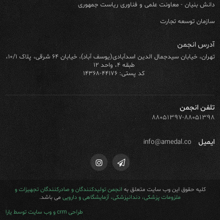
دانش بنیان - معاونت علمی و فناوری ریاست جمهوری
سازمان توسعه تجارت
آدرس انجمن
تهران، خیابان سیدجمال الدین اسدآبادی(یوسف آباد)، خیابان ۶۴ شرقی، پلاک ۱۰/۱،
طبقه ۴، واحد ۱۲
کد پستی: ۴۴۱۷۶-۱۴۳۶۸
تلفن انجمن
۸۸۰۵۱۳۹۷-۸۸۰۵۱۳۹۸
ایمیل
info@amedal.co
کلیه حقوق این وب سایت متعلق به
انجمن تولیدکنندگان و صادرکنندگان تجهیزات و
ملزومات پزشکی، دندانپزشکی، آزمایشگاهی و دارویی
می باشد.
طراحی crm و وب سایت توسط یارا