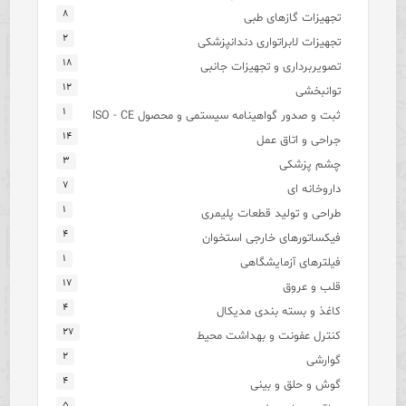
۸
تجهیزات گازهای طبی
۲
تجهیزات لابراتواری دندانپزشکی
۱۸
تصویربرداری و تجهیزات جانبی
۱۲
توانبخشی
۱
ثبت و صدور گواهینامه سیستمی و محصول ISO - CE
۱۴
جراحی و اتاق عمل
۳
چشم پزشکی
۷
داروخانه ای
۱
طراحی و تولید قطعات پلیمری
۴
فیکساتورهای خارجی استخوان
۱
فیلترهای آزمایشگاهی
۱۷
قلب و عروق
۴
کاغذ و بسته بندی مدیکال
۲۷
کنترل عفونت و بهداشت محیط
۲
گوارشی
۴
گوش و حلق و بینی
۵