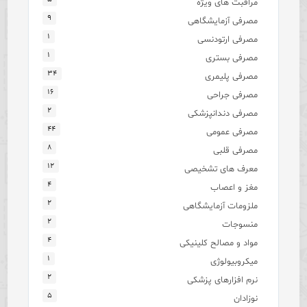
مراقبت های ویژه
۹
مصرفی آزمایشگاهی
۱
مصرفی ارتودنسی
۱
مصرفی بستری
۳۴
مصرفی پلیمری
۱۶
مصرفی جراحی
۲
مصرفی دندانپزشکی
۴۴
مصرفی عمومی
۸
مصرفی قلبی
۱۲
معرف های تشخیصی
۴
مغز و اعصاب
۲
ملزومات آزمایشگاهی
۲
منسوجات
۴
مواد و مصالح کلینیکی
۱
میکروبیولوژی
۲
نرم افزارهای پزشکی
۵
نوزادان