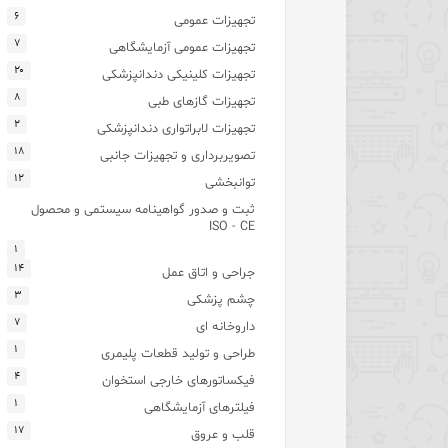
۶
تجهیزات عمومی
۷
تجهیزات عمومی آزمایشگاهی
۲۰
تجهیزات کلینیکی دندانپزشکی
۸
تجهیزات گازهای طبی
۲
تجهیزات لابراتواری دندانپزشکی
۱۸
تصویربرداری و تجهیزات جانبی
۱۲
توانبخشی
ثبت و صدور گواهینامه سیستمی و محصول
ISO - CE
۱
۱۴
جراحی و اتاق عمل
۳
چشم پزشکی
۷
داروخانه ای
۱
طراحی و تولید قطعات پلیمری
۴
فیکساتورهای خارجی استخوان
۱
فیلترهای آزمایشگاهی
۱۷
قلب و عروق