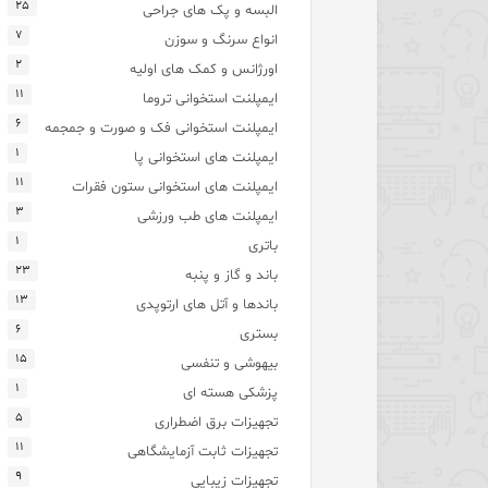
۲۵
البسه و پک های جراحی
۷
انواع سرنگ و سوزن
۲
اورژانس و کمک های اولیه
۱۱
ایمپلنت استخوانی تروما
۶
ایمپلنت استخوانی فک و صورت و جمجمه
۱
ایمپلنت های استخوانی پا
۱۱
ایمپلنت های استخوانی ستون فقرات
۳
ایمپلنت های طب ورزشی
۱
باتری
۲۳
باند و گاز و پنبه
۱۳
باندها و آتل های ارتوپدی
۶
بستری
۱۵
بیهوشی و تنفسی
۱
پزشکی هسته ای
۵
تجهیزات برق اضطراری
۱۱
تجهیزات ثابت آزمایشگاهی
۹
تجهیزات زیبایی