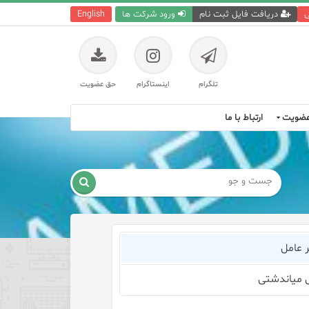
ی
دریافت فایل ثبت نام
ورود شرکت ها
English
تلگرام
اینستاگرام
حق عضویت
ضویت
ارتباط با ما

ر عامل
میاندشتی