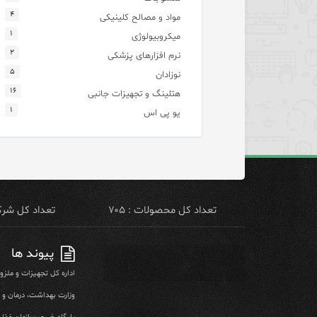
۴
مواد و مصالح کلینیکی
۱
میکروبیولوژی
۲
نرم افزارهای پزشکی
۵
نوزادان
۱۶
هتلینگ و تجهیزات جانبی
۱
یو پی اس
تعداد کل محصولات : ۷۰۵
تعداد کل شرکت 
پیوند ها
اداره کل تجهیزات و ملز
وزارت بهداشت، درمان و