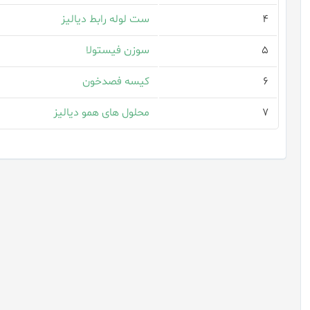
۴
ست لوله رابط دیالیز
۵
سوزن فیستولا
۶
کیسه فصدخون
۷
محلول های همو دیالیز