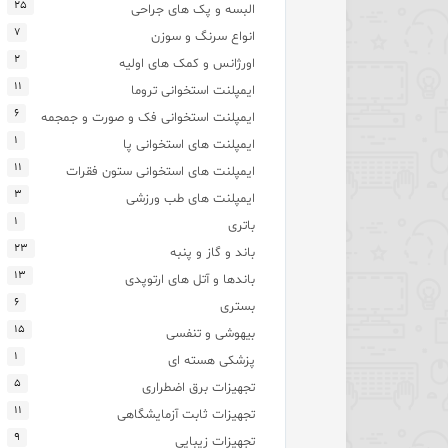
۲۵
البسه و پک های جراحی
۷
انواع سرنگ و سوزن
۲
اورژانس و کمک های اولیه
۱۱
ایمپلنت استخوانی تروما
۶
ایمپلنت استخوانی فک و صورت و جمجمه
۱
ایمپلنت های استخوانی پا
۱۱
ایمپلنت های استخوانی ستون فقرات
۳
ایمپلنت های طب ورزشی
۱
باتری
۲۳
باند و گاز و پنبه
۱۳
باندها و آتل های ارتوپدی
۶
بستری
۱۵
بیهوشی و تنفسی
۱
پزشکی هسته ای
۵
تجهیزات برق اضطراری
۱۱
تجهیزات ثابت آزمایشگاهی
۹
تجهیزات زیبایی