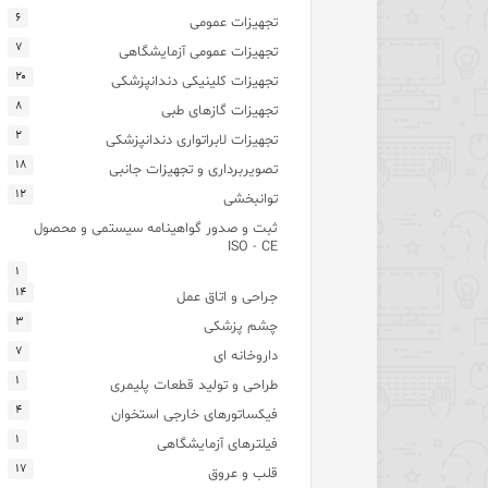
۶
تجهیزات عمومی
۷
تجهیزات عمومی آزمایشگاهی
۲۰
تجهیزات کلینیکی دندانپزشکی
۸
تجهیزات گازهای طبی
۲
تجهیزات لابراتواری دندانپزشکی
۱۸
تصویربرداری و تجهیزات جانبی
۱۲
توانبخشی
ثبت و صدور گواهینامه سیستمی و محصول
ISO - CE
۱
۱۴
جراحی و اتاق عمل
۳
چشم پزشکی
۷
داروخانه ای
۱
طراحی و تولید قطعات پلیمری
۴
فیکساتورهای خارجی استخوان
۱
فیلترهای آزمایشگاهی
۱۷
قلب و عروق