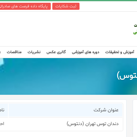
ثبت شکایات
پایگاه داده فرصت های صادرات
آموزش و تحقیقات
دوره های آموزشی
گالری عکس
نشریات
مناقصات
ع
نتوس)
عنوان شرکت
نام
دندان توس تهران (دنتوس)
احم