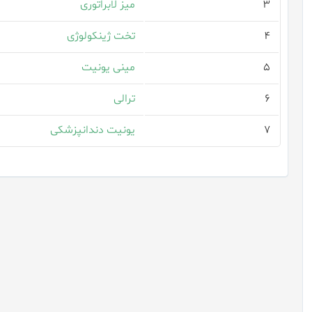
۳
میز لابراتوری
۴
تخت ژینکولوژی
۵
مینی یونیت
۶
ترالی
۷
یونیت دندانپزشکی