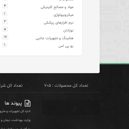
۴
مواد و مصالح کلینیکی
۱
میکروبیولوژی
۲
نرم افزارهای پزشکی
۵
نوزادان
۱۶
هتلینگ و تجهیزات جانبی
۱
یو پی اس
تعداد کل محصولات : ۷۰۵
تعداد کل شرکت 
پیوند ها
اداره کل تجهیزات و ملز
وزارت بهداشت، درمان و