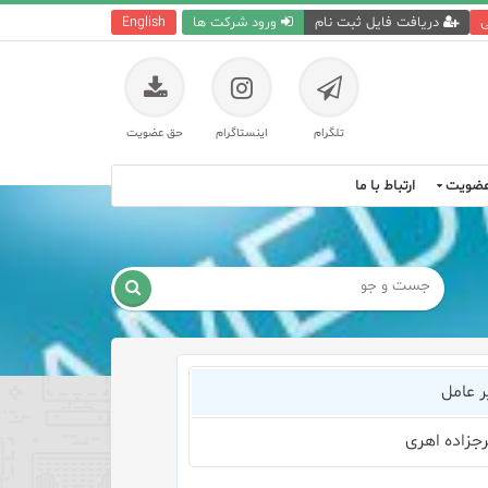
ی
دریافت فایل ثبت نام
ورود شرکت ها
English
تلگرام
اینستاگرام
حق عضویت
ضویت
ارتباط با ما

ر عامل
جزاده اهری