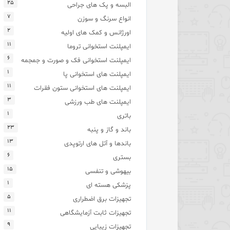
۲۵
البسه و پک های جراحی
۷
انواع سرنگ و سوزن
۲
اورژانس و کمک های اولیه
۱۱
ایمپلنت استخوانی تروما
۶
ایمپلنت استخوانی فک و صورت و جمجمه
۱
ایمپلنت های استخوانی پا
۱۱
ایمپلنت های استخوانی ستون فقرات
۳
ایمپلنت های طب ورزشی
۱
باتری
۲۳
باند و گاز و پنبه
۱۳
باندها و آتل های ارتوپدی
۶
بستری
۱۵
بیهوشی و تنفسی
۱
پزشکی هسته ای
۵
تجهیزات برق اضطراری
۱۱
تجهیزات ثابت آزمایشگاهی
۹
تجهیزات زیبایی