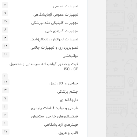
۶
تجهیزات عمومی
۷
تجهیزات عمومی آزمایشگاهی
۲۰
تجهیزات کلینیکی دندانپزشکی
۸
تجهیزات گازهای طبی
۲
تجهیزات لابراتواری دندانپزشکی
۱۸
تصویربرداری و تجهیزات جانبی
۱۲
توانبخشی
ثبت و صدور گواهینامه سیستمی و محصول
ISO - CE
۱
۱۴
جراحی و اتاق عمل
۳
چشم پزشکی
۷
داروخانه ای
۱
طراحی و تولید قطعات پلیمری
۴
فیکساتورهای خارجی استخوان
۱
فیلترهای آزمایشگاهی
۱۷
قلب و عروق