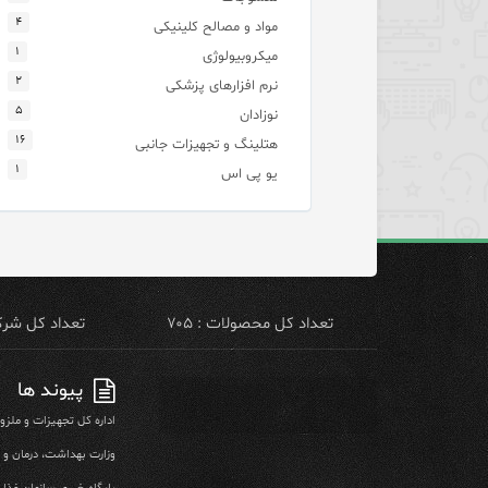
۴
مواد و مصالح کلینیکی
۱
میکروبیولوژی
۲
نرم افزارهای پزشکی
۵
نوزادان
۱۶
هتلینگ و تجهیزات جانبی
۱
یو پی اس
تعداد کل محصولات : ۷۰۵
تعداد کل شرکت 
پیوند ها
اداره کل تجهیزات و ملز
وزارت بهداشت، درمان و