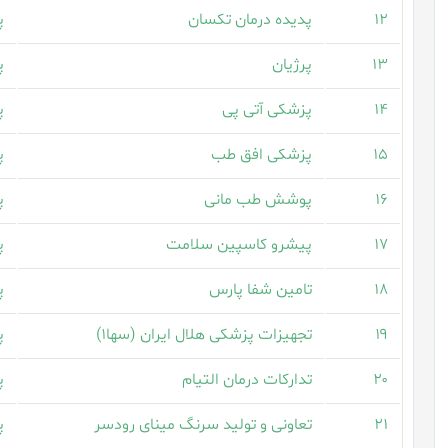
۱۲
پدیده درمان تکسان
پ
۱۳
پرژیان
پ
۱۴
پزشکی آتی پی
پ
۱۵
پزشکی افق طب
پ
۱۶
پوشش طب مانی
پ
۱۷
پیشرو کاسپین سلامت
پ
۱۸
تامین شفا پارس
پ
۱۹
تجهیزات پزشکی هلال ایران (سها۱)
پ
۲۰
تدارکات درمان التیام
پ
۲۱
تعاونی و تولید سرنگ مینای رودسر
پ