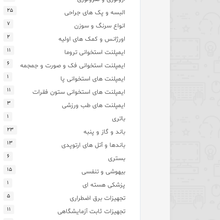
۲۵
البسه و پک های جراحی
۷
انواع سرنگ و سوزن
۲
اورژانس و کمک های اولیه
۱۱
ایمپلنت استخوانی تروما
۶
ایمپلنت استخوانی فک و صورت و جمجمه
۱
ایمپلنت های استخوانی پا
۱۱
ایمپلنت های استخوانی ستون فقرات
۳
ایمپلنت های طب ورزشی
۱
باتری
۲۳
باند و گاز و پنبه
۱۳
باندها و آتل های ارتوپدی
۶
بستری
۱۵
بیهوشی و تنفسی
۱
پزشکی هسته ای
۵
تجهیزات برق اضطراری
۱۱
تجهیزات ثابت آزمایشگاهی