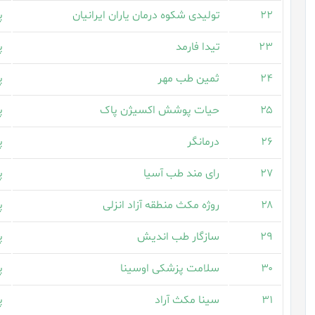
۲۲
تولیدی شکوه درمان یاران ایرانیان
پ
۲۳
تیدا فارمد
پ
۲۴
ثمین طب مهر
پ
۲۵
حیات پوشش اکسیژن پاک
پ
۲۶
درمانگر
پ
۲۷
رای مند طب آسیا
پ
۲۸
روژه مکث منطقه آزاد انزلی
پ
۲۹
سازگار طب اندیش
پ
۳۰
سلامت پزشکی اوسینا
پ
۳۱
سینا مکث آراد
پ