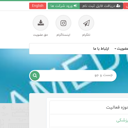
ی
دریافت فایل ثبت نام
ورود شرکت ها
English
تلگرام
اینستاگرام
حق عضویت
ضویت
ارتباط با ما

وزه فعالیت
زشکی