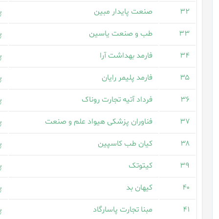
۳۲
صنعت پایدار مبین
پ
۳۳
طب و صنعت یاسین
پ
۳۴
فارمد بهداشت آرا
پ
۳۵
فارمد پلیمر رایان
پ
۳۶
فرداد آتیه تجارت روناک
پ
۳۷
فناوران پزشکی هیواد علم و صنعت
پ
۳۸
کیان طب کاسپین
پ
۳۹
کیتوتک
پ
۴۰
کیهان بد
پ
۴۱
مبنا تجارت پاسارگاد
پ