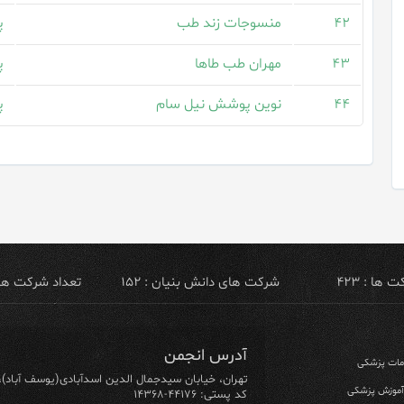
۴۲
منسوجات زند طب
پ
۴۳
مهران طب طاها
پ
۴۴
نوین پوشش نیل سام
پ
ها : ۴۲۳
شرکت های دانش بنیان : ۱۵۲
تعداد شرکت های ص
آدرس انجمن
ومات پزشکی
تهران، خیابان سیدجمال الدین اسدآبادی(یوسف آباد)، خیابان ۶۴ شرقی، پلاک ۱۰/۱، طبق
 آموزش پزشکی
کد پستی: ۴۴۱۷۶-۱۴۳۶۸