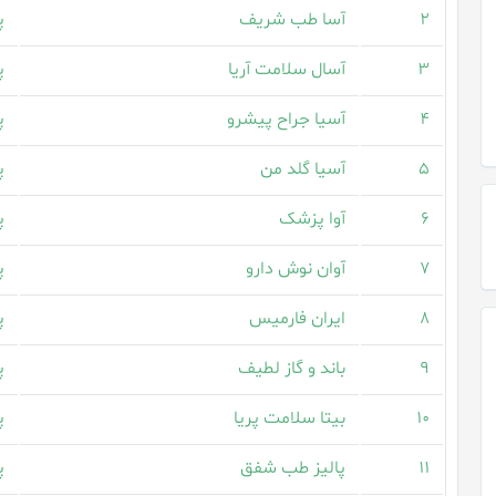
۲
آسا طب شریف
پ
۳
آسال سلامت آریا
پ
۴
آسیا جراح پیشرو
پ
۵
آسیا گلد من
پ
۶
آوا پزشک
پ
۷
آوان نوش دارو
پ
۸
ایران فارمیس
پ
۹
باند و گاز لطیف
پ
۱۰
بیتا سلامت پریا
پ
۱۱
پالیز طب شفق
پ