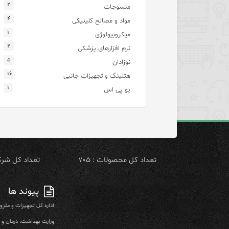
۲
منسوجات
۴
مواد و مصالح کلینیکی
۱
میکروبیولوژی
۲
نرم افزارهای پزشکی
۵
نوزادان
۱۶
هتلینگ و تجهیزات جانبی
۱
یو پی اس
تعداد کل محصولات : ۷۰۵
تعداد کل شرکت 
پیوند ها
اداره کل تجهیزات و ملز
وزارت بهداشت، درمان و