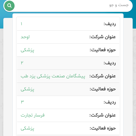

۱
اوحد
پزشکی
۲
پیشگامان صنعت پزشکی یزد طب
پزشکی
۳
فرسار تجارت
پزشکی